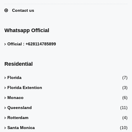
Contact us
Whatsapp Official
Official : +628114785899
Residential
Florida
(7)
Florida Extention
(3)
Monaco
(6)
Queensland
(11)
Rotterdam
(4)
Santa Monica
(10)